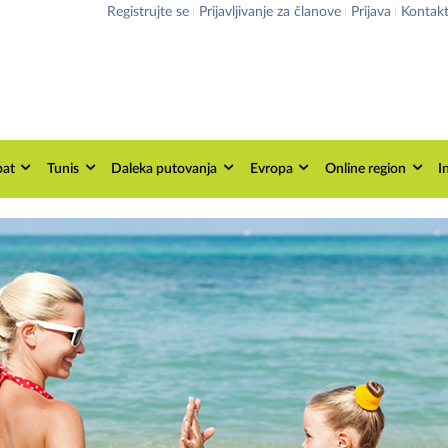
Registrujte se
Prijavljivanje za članove
Prijava
Kontak
pat
Tunis
Daleka putovanja
Evropa
Online region
I