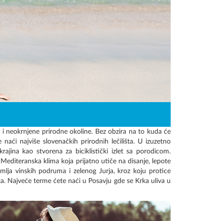
a i neokrnjene prirodne okoline. Bez obzira na to kuda će
 naći najviše slovenačkih prirodnih lečilišta. U izuzetno
rajina kao stvorena za biciklistički izlet sa porodicom.
 Mediteranska klima koja prijatno utiče na disanje, lepote
mlja vinskih podruma i zelenog Jurja, kroz koju protice
šta. Najveće terme ćete naći u Posavju gde se Krka uliva u