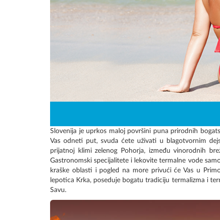
Slovenija je uprkos maloj površini puna prirodnih bogats
Vas odneti put, svuda ćete uživati u blagotvornim dejstv
prijatnoj klimi zelenog Pohorja, između vinorodnih brež
Gastronomski specijalitete i lekovite termalne vode samo 
kraške oblasti i pogled na more privući će Vas u Primo
lepotica Krka, poseduje bogatu tradiciju termalizma i ter
Savu.