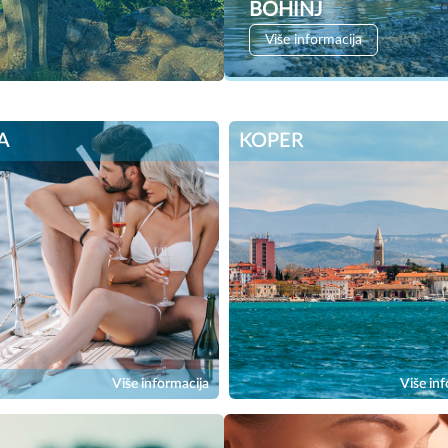
BOHINJ
Više informacija
A
KOPER
Više informacija
Više inf