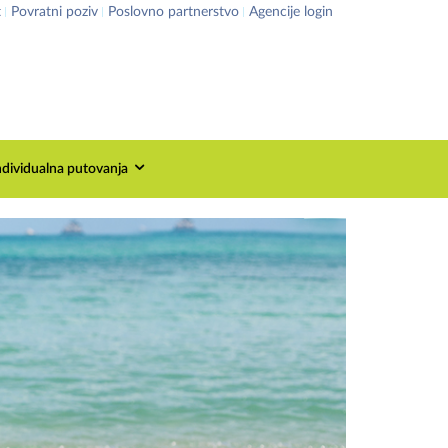
t
Povratni poziv
Poslovno partnerstvo
Agencije login
ndividualna putovanja