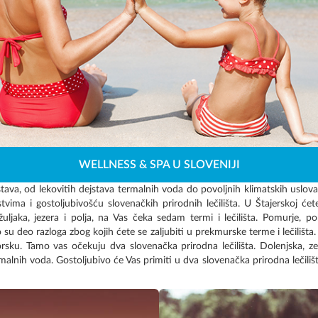
WELLNESS & SPA U SLOVENIJI
tava, od lekovitih dejstava termalnih voda do povoljnih klimatskih uslov
ima i gostoljubivošću slovenačkih prirodnih lečilišta. U Štajerskoj ćete
uljaka, jezera i polja, na Vas čeka sedam termi i lečilišta. Pomurje, pok
su deo razloga zbog kojih ćete se zaljubiti u prekmurske terme i lečilišta.
rsku. Tamo vas očekuju dva slovenačka prirodna lečilišta. Dolenjska, ze
malnih voda. Gostoljubivo će Vas primiti u dva slovenačka prirodna lečili