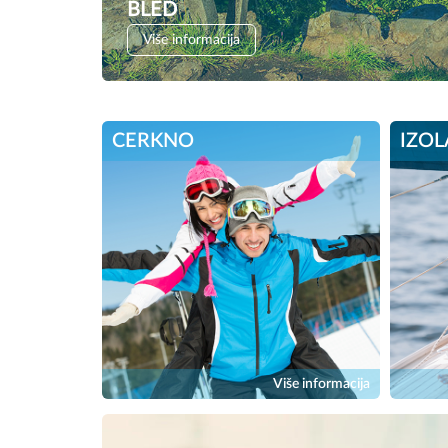
BLED
Više informacija
CERKNO
IZOL
Više informacija