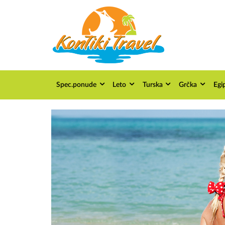
Spec.ponude
Leto
Turska
Grčka
Egi