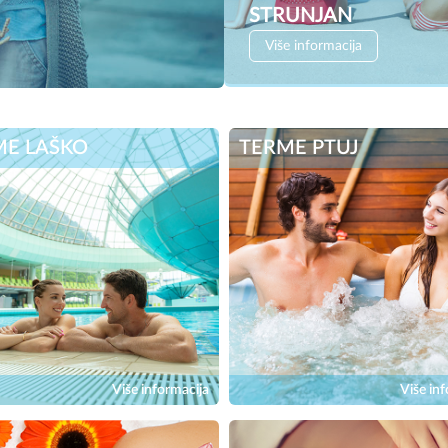
STRUNJAN
Više informacija
ME LAŠKO
TERME PTUJ
Više informacija
Više inf