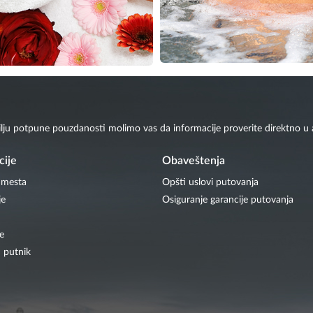
ilju potpune pouzdanosti molimo vas da informacije proverite direktno u a
cije
Obaveštenja
 mesta
Opšti uslovi putovanja
je
Osiguranje garancije putovanja
e
 putnik