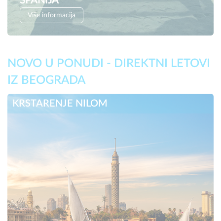
ŠPANIJA
Više informacija
NOVO U PONUDI - DIREKTNI LETOVI
IZ BEOGRADA
KRSTARENJE NILOM