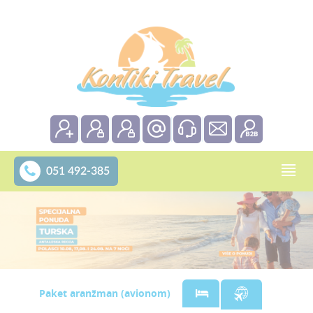
051 492-385
Paket aranžman (avionom)