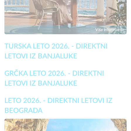
Više informacija
TURSKA LETO 2026. - DIREKTNI
LETOVI IZ BANJALUKE
GRČKA LETO 2026. - DIREKTNI
LETOVI IZ BANJALUKE
LETO 2026. - DIREKTNI LETOVI IZ
BEOGRADA