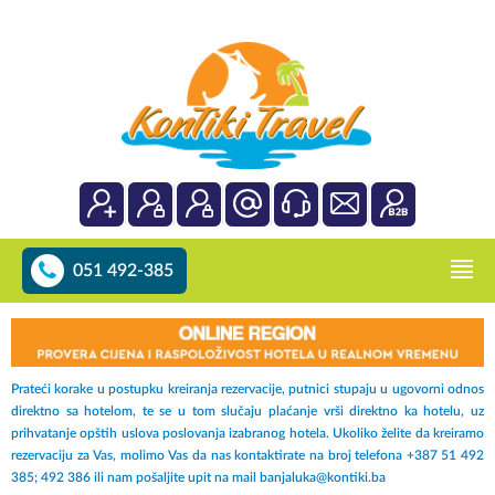
051 492-385
Prateći korake u postupku kreiranja rezervacije, putnici stupaju u ugovorni odnos
direktno sa hotelom, te se u tom slučaju plaćanje vrši direktno ka hotelu, uz
prihvatanje opštih uslova poslovanja izabranog hotela. Ukoliko želite da kreiramo
rezervaciju za Vas, molimo Vas da nas kontaktirate na broj telefona +387 51 492
385; 492 386 ili nam pošaljite upit na mail banjaluka@kontiki.ba