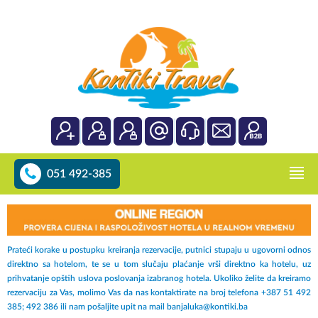
051 492-385
Prateći korake u postupku kreiranja rezervacije, putnici stupaju u ugovorni odnos
direktno sa hotelom, te se u tom slučaju plaćanje vrši direktno ka hotelu, uz
prihvatanje opštih uslova poslovanja izabranog hotela. Ukoliko želite da kreiramo
rezervaciju za Vas, molimo Vas da nas kontaktirate na broj telefona +387 51 492
385; 492 386 ili nam pošaljite upit na mail banjaluka@kontiki.ba