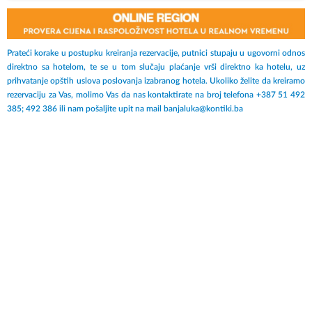
Prateći korake u postupku kreiranja rezervacije, putnici stupaju u ugovorni odnos
direktno sa hotelom, te se u tom slučaju plaćanje vrši direktno ka hotelu, uz
prihvatanje opštih uslova poslovanja izabranog hotela. Ukoliko želite da kreiramo
rezervaciju za Vas, molimo Vas da nas kontaktirate na broj telefona +387 51 492
385; 492 386 ili nam pošaljite upit na mail banjaluka@kontiki.ba