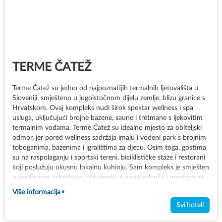
TERME ČATEŽ
Terme Čatež su jedno od najpoznatijih termalnih ljetovališta u
Sloveniji, smješteno u jugoistočnom dijelu zemlje, blizu granice s
Hrvatskom. Ovaj kompleks nudi širok spektar wellness i spa
usluga, uključujući brojne bazene, saune i tretmane s ljekovitim
termalnim vodama. Terme Čatež su idealno mjesto za obiteljski
odmor, jer pored wellness sadržaja imaju i vodeni park s brojnim
toboganima, bazenima i igralištima za djecu. Osim toga, gostima
su na raspolaganju i sportski tereni, biciklističke staze i restorani
koji poslužuju ukusnu lokalnu kuhinju. Sam kompleks je smješten
u prelijepom prirodnom okruženju, s puno zelenila i prostora za
opuštanje. Terme Čatež su savršena destinacija za sve koji žele
Više informacija
spojiti zdravlje, zabavu i odmor u mirnom okruženju, s bogatom
Svi hoteli
ponudom za cijelu obitelj.