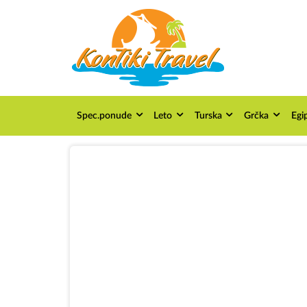
Spec.ponude
Leto
Turska
Grčka
Egi