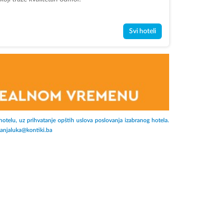
Svi hoteli
hotelu, uz prihvatanje opštih uslova poslovanja izabranog hotela.
 banjaluka@kontiki.ba