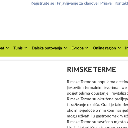
Registrujte se
Prijavljivanje za članove
Prijava
Kontak
pat
Tunis
Daleka putovanja
Evropa
Online region
I
RIMSKE TERME
Rimske Terme su popularna destinac
ljekovitim termalnim izvorima i we
posjetiteljima opuštanje i revitaliz
Rimske Terme su okružene prelijepo
istraživanje okoliša. Grad je također
okolini svjedoče o rimskom naslijeđ
mogu uživati i u gastronomskim uži
Rimske Terme su savršeno mjesto za
što ih čini odličnim izborom za sve