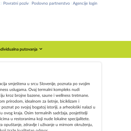
t
Povratni poziv
Poslovno partnerstvo
Agencije login
ndividualna putovanja
ija smještena u srcu Slovenije, poznata po svojim
llness uslugama. Ovaj termalni kompleks nudi
aciju kroz brojne bazene, saune i wellness tretmane.
m prirodom, idealnom za šetnje, biciklizam i
 poznat po svojoj bogatoj istoriji, a arheološki nalazi u
u ovog kraja. Osim termalnih sadržaja, posjetitelji
cima u restoranima koji nude lokalne specijalitete.
 opuštanje, zdravlje i uživanje u mirnom okruženju,
 koji traže kvalitetan odmor.