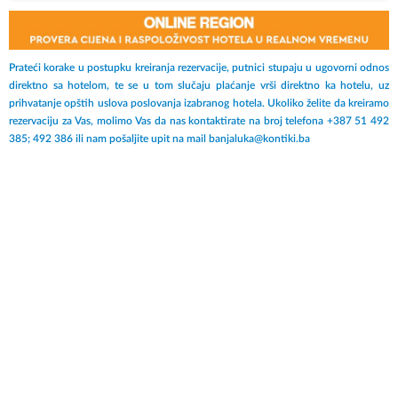
Prateći korake u postupku kreiranja rezervacije, putnici stupaju u ugovorni odnos
direktno sa hotelom, te se u tom slučaju plaćanje vrši direktno ka hotelu, uz
prihvatanje opštih uslova poslovanja izabranog hotela. Ukoliko želite da kreiramo
rezervaciju za Vas, molimo Vas da nas kontaktirate na broj telefona +387 51 492
385; 492 386 ili nam pošaljite upit na mail banjaluka@kontiki.ba