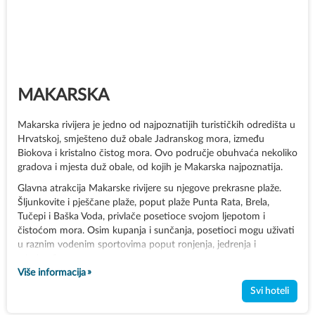
MAKARSKA
Makarska rivijera je jedno od najpoznatijih turističkih odredišta u
Hrvatskoj, smješteno duž obale Jadranskog mora, između
Biokova i kristalno čistog mora. Ovo područje obuhvaća nekoliko
gradova i mjesta duž obale, od kojih je Makarska najpoznatija.
Glavna atrakcija Makarske rivijere su njegove prekrasne plaže.
Šljunkovite i pješčane plaže, poput plaže Punta Rata, Brela,
Tučepi i Baška Voda, privlače posetioce svojom ljepotom i
čistoćom mora. Osim kupanja i sunčanja, posetioci mogu uživati
u raznim vodenim sportovima poput ronjenja, jedrenja i
windsurfinga.
Više informacija
Svi hoteli