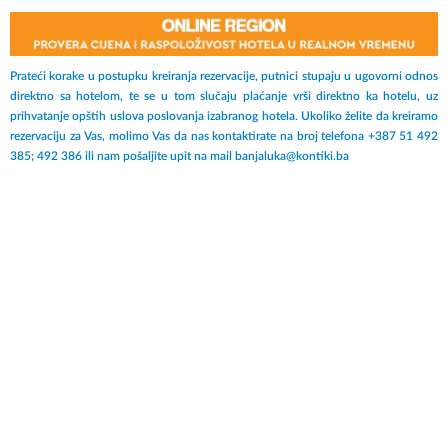
Prateći korake u postupku kreiranja rezervacije, putnici stupaju u ugovorni odnos
direktno sa hotelom, te se u tom slučaju plaćanje vrši direktno ka hotelu, uz
prihvatanje opštih uslova poslovanja izabranog hotela. Ukoliko želite da kreiramo
rezervaciju za Vas, molimo Vas da nas kontaktirate na broj telefona +387 51 492
385; 492 386 ili nam pošaljite upit na mail banjaluka@kontiki.ba