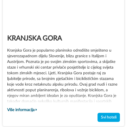
KRANJSKA GORA
Kranjska Gora je popularno planinsko odredište smješteno u
sjeverozapadnom dijelu Slovenije, blizu granice s Italijom i
Austrijom. Poznata je po svojim zimskim sportovima, a skijaške
staze i vrhunski ski centar privlače posjetitelje iz cijelog svijeta
tokom zimskih mjeseci. Ljeti, Kranjska Gora postaje raj za
ljubitelje prirode, sa brojnim pješačkim i biciklističkim stazama
koje vode kroz netaknutu alpsku prirodu. Ovaj grad nudi i razne
aktivnosti poput planinarenja, ribolova i vožnje biciklom, a
njegov miran ambijent idealan je za opuštanje. Kranjska Gora je
također domaćin nekoliko kulturnih manifestacija i sportskih
događanja tokom godine. S predivnim pogledima na Julijske Alpe
Više informacija
i kristalno čiste jezera, Kranjska Gora je savršeno mjesto za
Svi hoteli
uživanje u prirodi, sportu i rekreaciji.