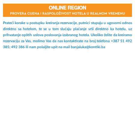
Prateći korake u postupku kreiranja rezervacije, putnici stupaju u ugovorni odnos
direktno sa hotelom, te se u tom slučaju plaćanje vrši direktno ka hotelu, uz
prihvatanje opštih uslova poslovanja izabranog hotela. Ukoliko želite da kreiramo
rezervaciju za Vas, molimo Vas da nas kontaktirate na broj telefona +387 51 492
385; 492 386 ili nam pošaljite upit na mail banjaluka@kontiki.ba