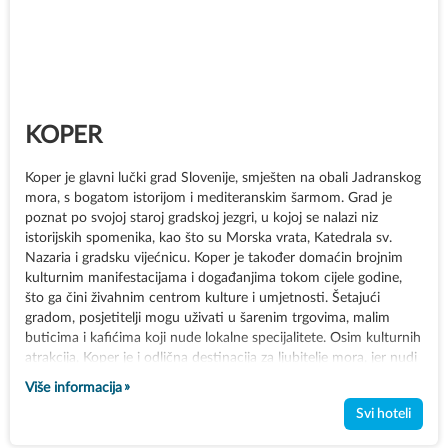
KOPER
Koper je glavni lučki grad Slovenije, smješten na obali Jadranskog
mora, s bogatom istorijom i mediteranskim šarmom. Grad je
poznat po svojoj staroj gradskoj jezgri, u kojoj se nalazi niz
istorijskih spomenika, kao što su Morska vrata, Katedrala sv.
Nazaria i gradsku vijećnicu. Koper je također domaćin brojnim
kulturnim manifestacijama i događanjima tokom cijele godine,
što ga čini živahnim centrom kulture i umjetnosti. Šetajući
gradom, posjetitelji mogu uživati u šarenim trgovima, malim
buticima i kafićima koji nude lokalne specijalitete. Osim kulturnih
atrakcija, Koper je i odlična destinacija za ljubitelje mora, jer nudi
pristup prelijepim plažama i mogućnost za razne vodene
Više informacija
sportove. Svojim mediteranskim ugođajem i živopisnim
Svi hoteli
ambijentom, Koper je savršeno mjesto za opuštanje i
istraživanje.