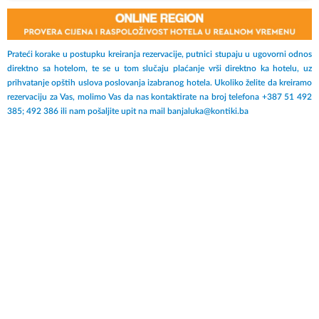
svojoj bijeloj boji i visokom kvalitetu, a klesarstvo je tradicionalna
zanimacija stanovnika ovog ostrva.
Prateći korake u postupku kreiranja rezervacije, putnici stupaju u ugovorni odnos
direktno sa hotelom, te se u tom slučaju plaćanje vrši direktno ka hotelu, uz
prihvatanje opštih uslova poslovanja izabranog hotela. Ukoliko želite da kreiramo
rezervaciju za Vas, molimo Vas da nas kontaktirate na broj telefona +387 51 492
385; 492 386 ili nam pošaljite upit na mail banjaluka@kontiki.ba