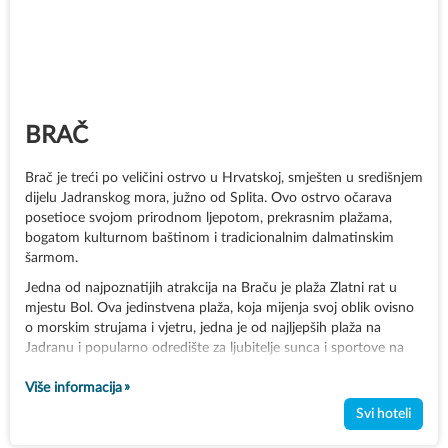
BRAČ
Brač je treći po veličini ostrvo u Hrvatskoj, smješten u središnjem
dijelu Jadranskog mora, južno od Splita. Ovo ostrvo očarava
posetioce svojom prirodnom ljepotom, prekrasnim plažama,
bogatom kulturnom baštinom i tradicionalnim dalmatinskim
šarmom.
Jedna od najpoznatijih atrakcija na Braču je plaža Zlatni rat u
mjestu Bol. Ova jedinstvena plaža, koja mijenja svoj oblik ovisno
o morskim strujama i vjetru, jedna je od najljepših plaža na
Jadranu i popularno odredište za ljubitelje sunca i sportove na
vodi.
Više informacija
Brač je također poznat po svom kamenjaru od kojeg su
Svi hoteli
izgrađene mnoge poznate građevine celim svijetom, uključujući i
Dioklecijanovu palatu u Splitu. Brački kamen je prepoznatljiv po