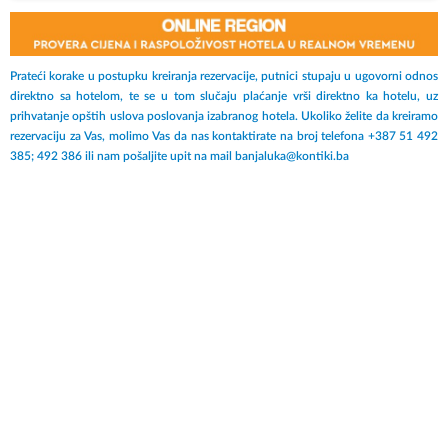
Prateći korake u postupku kreiranja rezervacije, putnici stupaju u ugovorni odnos
direktno sa hotelom, te se u tom slučaju plaćanje vrši direktno ka hotelu, uz
prihvatanje opštih uslova poslovanja izabranog hotela. Ukoliko želite da kreiramo
rezervaciju za Vas, molimo Vas da nas kontaktirate na broj telefona +387 51 492
385; 492 386 ili nam pošaljite upit na mail banjaluka@kontiki.ba