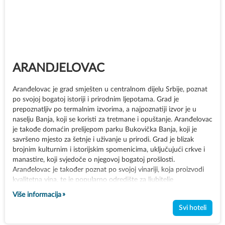
ARANDJELOVAC
Aranđelovac je grad smješten u centralnom dijelu Srbije, poznat
po svojoj bogatoj istoriji i prirodnim ljepotama. Grad je
prepoznatljiv po termalnim izvorima, a najpoznatiji izvor je u
naselju Banja, koji se koristi za tretmane i opuštanje. Aranđelovac
je takođe domaćin prelijepom parku Bukovička Banja, koji je
savršeno mjesto za šetnje i uživanje u prirodi. Grad je blizak
brojnim kulturnim i istorijskim spomenicima, uključujući crkve i
manastire, koji svjedoče o njegovoj bogatoj prošlosti.
Aranđelovac je također poznat po svojoj vinariji, koja proizvodi
kvalitetna vina, te je popularno odredište za ljubitelje
vinogradarske tradicije. Ovaj grad nudi miran i opuštajući odmor,
Više informacija
idealan za obiteljsku posjetu, kao i ljubitelje prirode i kulture.
Svi hoteli