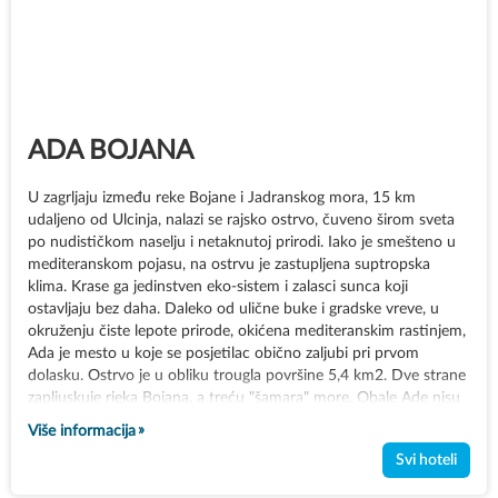
ADA BOJANA
U zagrljaju između reke Bojane i Jadranskog mora, 15 km
udaljeno od Ulcinja, nalazi se rajsko ostrvo, čuveno širom sveta
po nudističkom naselju i netaknutoj prirodi. Iako je smešteno u
mediteranskom pojasu, na ostrvu je zastupljena suptropska
klima. Krase ga jedinstven eko-sistem i zalasci sunca koji
ostavljaju bez daha. Daleko od ulične buke i gradske vreve, u
okruženju čiste lepote prirode, okićena mediteranskim rastinjem,
Ada je mesto u koje se posjetilac obično zaljubi pri prvom
dolasku. Ostrvo je u obliku trougla površine 5,4 km2. Dve strane
zapljuskuje rieka Bojana, a treću "šamara" more. Obale Ade nisu
konačne, već su iz godine u godinu drugačije izvajane – sa
Više informacija
stalnim pomjeranjem obala i granica, sa novim rukavcima i novim
Svi hoteli
izgledom plaže. Ada Bojana je dugi niz godina jedna od
najpopularnijih turističkih destinacija Crne Gore, a jedan od