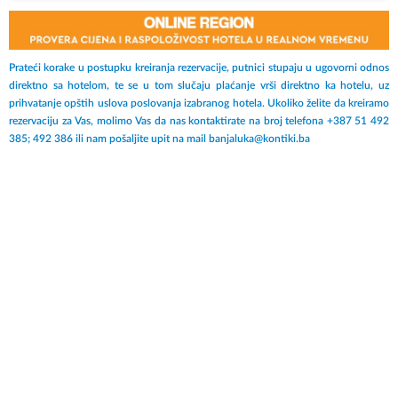
aduta ovog letovališta jeste 2880 metara duga peščana plaža.
Prateći korake u postupku kreiranja rezervacije, putnici stupaju u ugovorni odnos
direktno sa hotelom, te se u tom slučaju plaćanje vrši direktno ka hotelu, uz
prihvatanje opštih uslova poslovanja izabranog hotela. Ukoliko želite da kreiramo
rezervaciju za Vas, molimo Vas da nas kontaktirate na broj telefona +387 51 492
385; 492 386 ili nam pošaljite upit na mail banjaluka@kontiki.ba