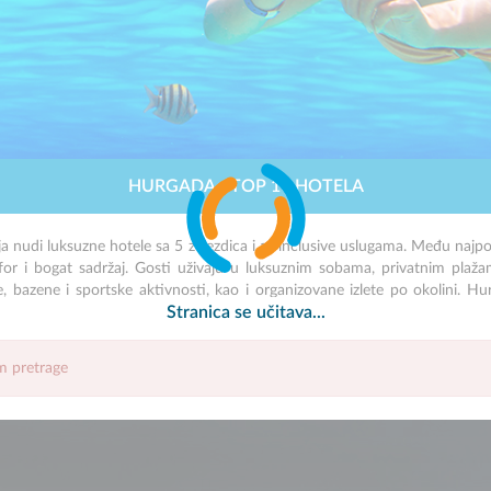
HURGADA - TOP 10 HOTELA
nudi luksuzne hotele sa 5 zvjezdica i all inclusive uslugama. Među najp
for i bogat sadržaj. Gosti uživaju u luksuznim sobama, privatnim plaža
e, bazene i sportske aktivnosti, kao i organizovane izlete po okolini. H
Stranica se učitava...
um pretrage