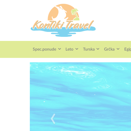
Spec.ponude
Leto
Turska
Grčka
Egi
‹