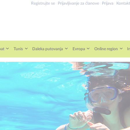
Registrujte se
Prijavljivanje za članove
Prijava
Kontak
pat
Tunis
Daleka putovanja
Evropa
Online region
I