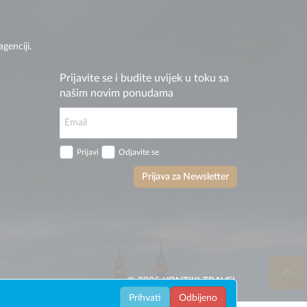
genciji.
Prijavite se i budite uvijek u toku sa
našim novim ponudama
Prijavi
Odjavite se
Prijava za Newsletter
© 2025 KONTIKI TRAVEL
Prihvati
Odbijeno