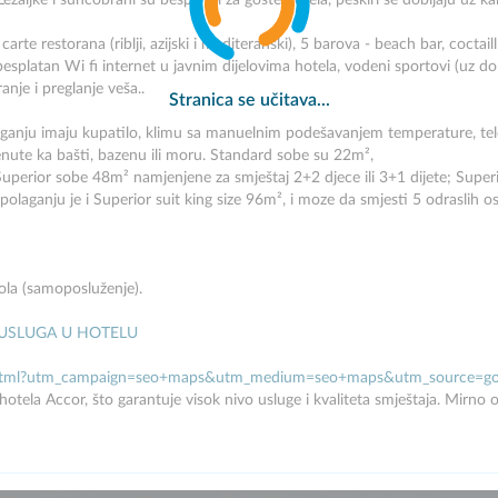
ežaljke i suncobrani su besplatni za goste hotela, peškiri se dobijaju uz ka
carte restorana (riblji, azijski i mediteranski), 5 barova - beach bar, coctaill
 besplatan Wi fi internet u javnim dijelovima hotela, vodeni sportovi (uz dop
ranje i preglanje veša..
Stranica se učitava...
aganju imaju kupatilo, klimu sa manuelnim podešavanjem temperature, tel
enute ka bašti, bazenu ili moru. Standard sobe su 22m²,
 Superior sobe 48m² namjenjene za smještaj 2+2 djece ili 3+1 dijete; Supe
polaganju je i Superior suit king size 96m², i moze da smjesti 5 odraslih o
tola (samoposluženje).
 USLUGA U HOTELU
.en.shtml?utm_campaign=seo+maps&utm_medium=seo+maps&utm_source=g
ela Accor, što garantuje visok nivo usluge i kvaliteta smještaja. Mirno o