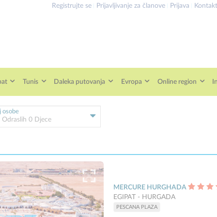
Registrujte se
Prijavljivanje za članove
Prijava
Kontak
pat
Tunis
Daleka putovanja
Evropa
Online region
I
j osobe
2
Odraslih
0
Djece
MERCURE HURGHADA
EGIPAT - HURGADA
PESCANA PLAZA