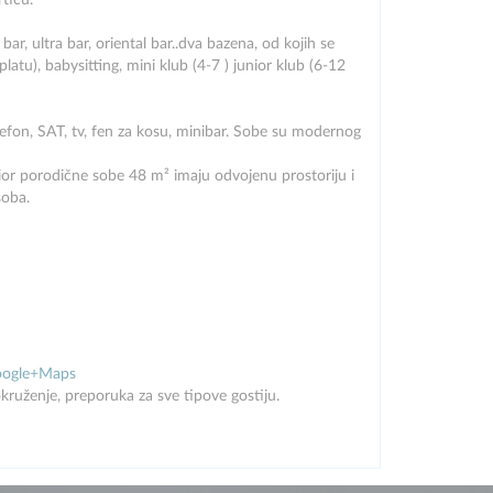
rticu.
 bar, ultra bar, oriental bar..dva bazena, od kojih se
latu), babysitting, mini klub (4-7 ) junior klub (6-12
efon, SAT, tv, fen za kosu, minibar. Sobe su modernog
rior porodične sobe 48 m² imaju odvojenu prostoriju i
soba.
oogle+Maps
kruženje, preporuka za sve tipove gostiju.