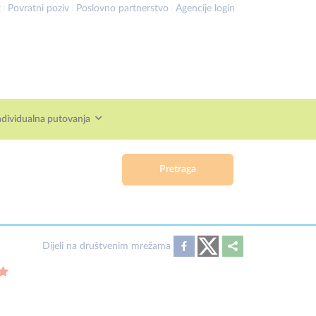
t
Povratni poziv
Poslovno partnerstvo
Agencije login
ndividualna putovanja
Pretraga
Dijeli na društvenim mrežama