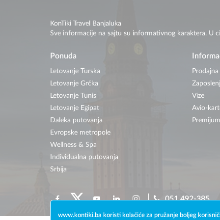
KonTiki Travel Banjaluka
Sve informacije na sajtu su informativnog karaktera. U c
Ponuda
Informa
Letovanje Turska
Prodajna
Letovanje Grčka
Zaposlen
Letovanje Tunis
Vize
Letovanje Egipat
Avio-kart
Daleka putovanja
Premijum
Evropske metropole
Wellness & Spa
Individualna putovanja
Srbija
051 492-385
www.kontiki.ba koristi kolačiće za pružanje boljeg korisnič