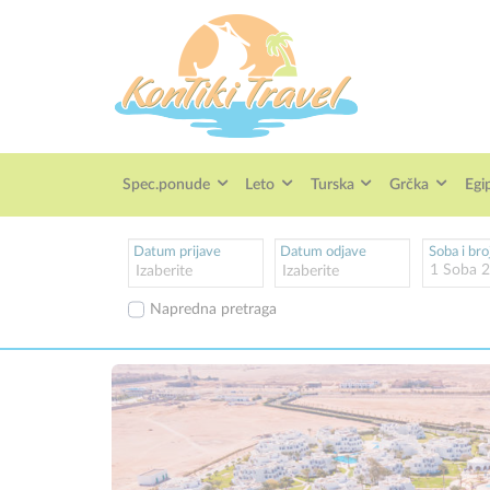
Spec.ponude
Leto
Turska
Grčka
Egi
Datum prijave
Datum odjave
Soba i bro
1
Soba
Napredna pretraga