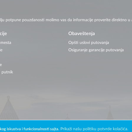
ilju potpune pouzdanosti molimo vas da informacije proverite direktno u a
cije
Obaveštenja
 mesta
Opšti uslovi putovanja
je
Osiguranje garancije putovanja
e
 putnik
Prikaži našu politiku potvrde kolačića.
kog iskustva i funkcionalnosti sajta.