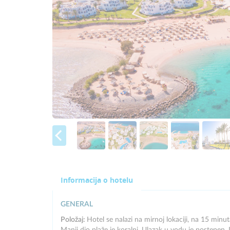
Informacija o hotelu
GENERAL
Položaj:
Hotel se nalazi na mirnoj lokaciji, na 15 min