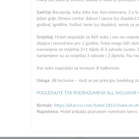
Manji dio plaže je koralni. Ulazak u vodu je postepen. L
Sadržaj:
Recepcija, loby, loby bar, dva restorana, 3 a la 
jedan grije, fitness centar, đakuzi i sauna (uz doplatu)
godina), igralište, fudbal, tenis (uz doplatu), servis za p
Smještaj:
Hotel raspolaže sa 469 soba i sve na raspol
dizajna i renovirane pre 2 godine. Sobe mogu biti okr
namenjene za smještaj 2+1 dijete ili 3 odrasle osobe;
namjenjene su za smještaj 3 odrasle i 2 djeteta. Na ras
Sve sobe raspolažu sa terasom ili balkonom.
Usluga:
All inclusive – služi se po principu švedskog s
POGLEDAJTE ŠTA PODRAZUMEVA ALL INCLUSIVE
Kontakt:
https://all.accor.com/hotel/1815/index
Napomena:
Hotel pripada poznatom svetskom lancu hot