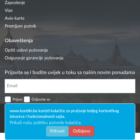
Zaposlenje
Vize
Avio-karte
Premijum putnik
Obaveštenja
Opšti uslovi putovanja
Osiguranje garancije putovanja
Prijavite se i budite uvijek u toku sa našim novim ponudama
Prijavi
Odjavite se
Prijava za Newsletter
www.kontiki.ba koristi kolačiće za pružanje boljeg korisničkog
iskustva i funkcionalnosti sajta.
Prikaži našu politiku potvrde kolačića.
051 492-385
Prihvati
Odbijeno
Powered by