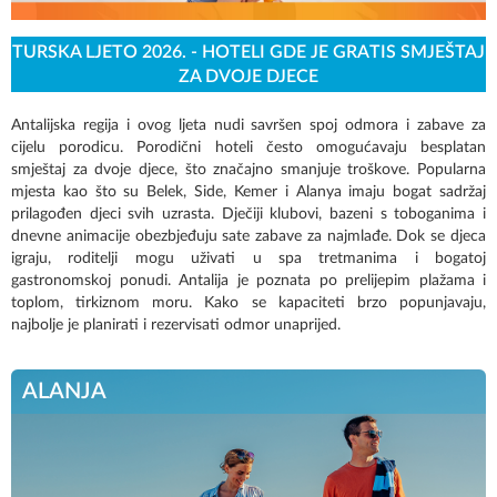
TURSKA LJETO 2026. - HOTELI GDE JE GRATIS SMJEŠTAJ
ZA DVOJE DJECE
Antalijska regija i ovog ljeta nudi savršen spoj odmora i zabave za
cijelu porodicu. Porodični hoteli često omogućavaju besplatan
smještaj za dvoje djece, što značajno smanjuje troškove. Popularna
mjesta kao što su Belek, Side, Kemer i Alanya imaju bogat sadržaj
prilagođen djeci svih uzrasta. Dječiji klubovi, bazeni s toboganima i
dnevne animacije obezbjeđuju sate zabave za najmlađe. Dok se djeca
igraju, roditelji mogu uživati u spa tretmanima i bogatoj
gastronomskoj ponudi. Antalija je poznata po prelijepim plažama i
toplom, tirkiznom moru. Kako se kapaciteti brzo popunjavaju,
najbolje je planirati i rezervisati odmor unaprijed.
ALANJA